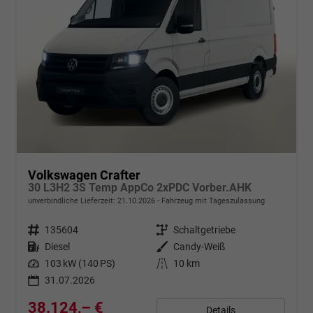
Volkswagen Crafter
30 L3H2 3S Temp AppCo 2xPDC Vorber.AHK
unverbindliche Lieferzeit:
21.10.2026
Fahrzeug mit Tageszulassung
Fahrzeugnr.
135604
Getriebe
Schaltgetriebe
Kraftstoff
Diesel
Außenfarbe
Candy-Weiß
Leistung
103 kW (140 PS)
Kilometerstand
10 km
31.07.2026
38.124,– €
Details