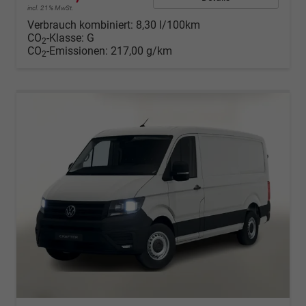
incl. 21% MwSt.
Verbrauch kombiniert:
8,30 l/100km
CO
-Klasse:
G
2
CO
-Emissionen:
217,00 g/km
2