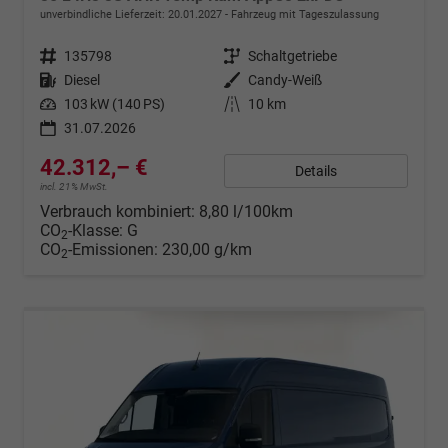
unverbindliche Lieferzeit:
20.01.2027
Fahrzeug mit Tageszulassung
Fahrzeugnr.
135798
Getriebe
Schaltgetriebe
Kraftstoff
Diesel
Außenfarbe
Candy-Weiß
Leistung
103 kW (140 PS)
Kilometerstand
10 km
31.07.2026
42.312,– €
Details
incl. 21% MwSt.
Verbrauch kombiniert:
8,80 l/100km
CO
-Klasse:
G
2
CO
-Emissionen:
230,00 g/km
2