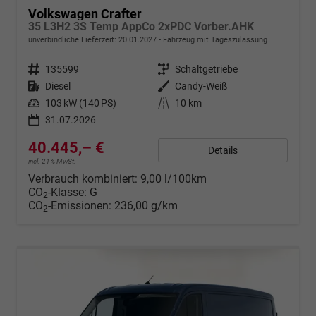
Volkswagen Crafter
35 L3H2 3S Temp AppCo 2xPDC Vorber.AHK
unverbindliche Lieferzeit:
20.01.2027
Fahrzeug mit Tageszulassung
Fahrzeugnr.
135599
Getriebe
Schaltgetriebe
Kraftstoff
Diesel
Außenfarbe
Candy-Weiß
Leistung
103 kW (140 PS)
Kilometerstand
10 km
31.07.2026
40.445,– €
Details
incl. 21% MwSt.
Verbrauch kombiniert:
9,00 l/100km
CO
-Klasse:
G
2
CO
-Emissionen:
236,00 g/km
2