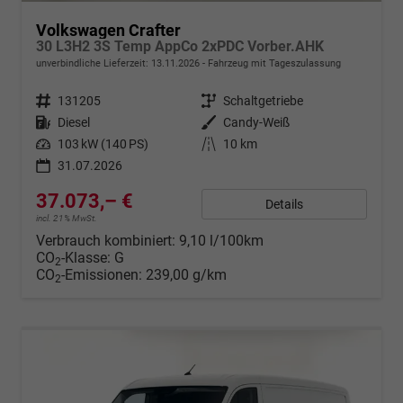
Volkswagen Crafter
30 L3H2 3S Temp AppCo 2xPDC Vorber.AHK
unverbindliche Lieferzeit:
13.11.2026
Fahrzeug mit Tageszulassung
Fahrzeugnr.
131205
Getriebe
Schaltgetriebe
Kraftstoff
Diesel
Außenfarbe
Candy-Weiß
Leistung
103 kW (140 PS)
Kilometerstand
10 km
31.07.2026
37.073,– €
Details
incl. 21% MwSt.
Verbrauch kombiniert:
9,10 l/100km
CO
-Klasse:
G
2
CO
-Emissionen:
239,00 g/km
2