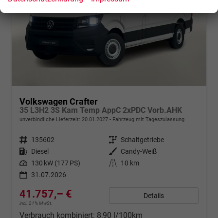
Volkswagen Crafter
35 L3H2 3S Kam Temp AppC 2xPDC Vorb.AHK
unverbindliche Lieferzeit:
20.01.2027
Fahrzeug mit Tageszulassung
Fahrzeugnr.
135602
Getriebe
Schaltgetriebe
Kraftstoff
Diesel
Außenfarbe
Candy-Weiß
Leistung
130 kW (177 PS)
Kilometerstand
10 km
31.07.2026
41.757,– €
Details
incl. 21% MwSt.
Verbrauch kombiniert:
8,90 l/100km