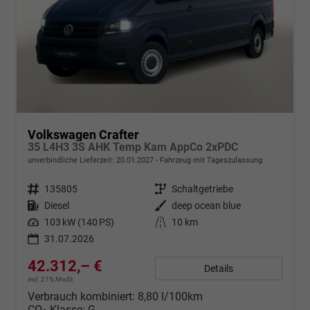
Volkswagen Crafter
35 L4H3 3S AHK Temp Kam AppCo 2xPDC
unverbindliche Lieferzeit:
20.01.2027
Fahrzeug mit Tageszulassung
Fahrzeugnr.
135805
Getriebe
Schaltgetriebe
Kraftstoff
Diesel
Außenfarbe
deep ocean blue
Leistung
103 kW (140 PS)
Kilometerstand
10 km
31.07.2026
42.312,– €
Details
incl. 21% MwSt.
Verbrauch kombiniert:
8,80 l/100km
CO
-Klasse:
G