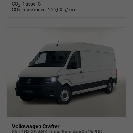
CO
-Klasse:
G
2
CO
-Emissionen:
235,00 g/km
2
Volkswagen Crafter
35 L4H3 3S AHK Temp Kam AppCo 2xPDC