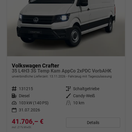
Volkswagen Crafter
35 L4H3 3S Temp Kam AppCo 2xPDC VorbAHK
unverbindliche Lieferzeit:
13.11.2026
Fahrzeug mit Tageszulassung
Fahrzeugnr.
131215
Getriebe
Schaltgetriebe
Kraftstoff
Diesel
Außenfarbe
Candy-Weiß
Leistung
103 kW (140 PS)
Kilometerstand
10 km
31.07.2026
41.706,– €
Details
incl. 21% MwSt.