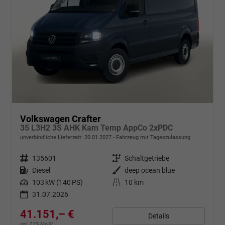
Volkswagen Crafter
35 L3H2 3S AHK Kam Temp AppCo 2xPDC
unverbindliche Lieferzeit:
20.01.2027
Fahrzeug mit Tageszulassung
Fahrzeugnr.
135601
Getriebe
Schaltgetriebe
Kraftstoff
Diesel
Außenfarbe
deep ocean blue
Leistung
103 kW (140 PS)
Kilometerstand
10 km
31.07.2026
41.151,– €
Details
incl. 21% MwSt.