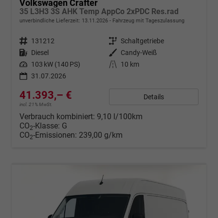
Volkswagen Crafter
35 L3H3 3S AHK Temp AppCo 2xPDC Res.rad
unverbindliche Lieferzeit:
13.11.2026
Fahrzeug mit Tageszulassung
Fahrzeugnr.
131212
Getriebe
Schaltgetriebe
Kraftstoff
Diesel
Außenfarbe
Candy-Weiß
Leistung
103 kW (140 PS)
Kilometerstand
10 km
31.07.2026
41.393,– €
Details
incl. 21% MwSt.
Verbrauch kombiniert:
9,10 l/100km
CO
-Klasse:
G
2
CO
-Emissionen:
239,00 g/km
2