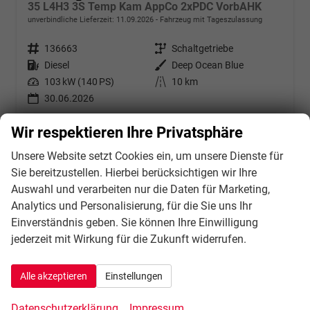
35 L4H3 3S Temp Kam AppCo 2xPDC VorbAHK
unverbindliche Lieferzeit:
11.09.2026
Fahrzeug mit Tageszulassung
Fahrzeugnr.
136663
Getriebe
Schaltgetriebe
Kraftstoff
Diesel
Außenfarbe
Deep Ocean Blue
Leistung
103 kW (140 PS)
Kilometerstand
10 km
30.06.2026
41.706,– €
Details
Wir respektieren Ihre Privatsphäre
incl. 21% MwSt.
Unsere Website setzt Cookies ein, um unsere Dienste für
Verbrauch kombiniert:
9,10 l/100km
CO
-Klasse:
G
Sie bereitzustellen. Hierbei berücksichtigen wir Ihre
2
CO
-Emissionen:
239,00 g/km
2
Auswahl und verarbeiten nur die Daten für Marketing,
Analytics und Personalisierung, für die Sie uns Ihr
Einverständnis geben. Sie können Ihre Einwilligung
jederzeit mit Wirkung für die Zukunft widerrufen.
Alle akzeptieren
Einstellungen
Datenschutzerklärung
Impressum