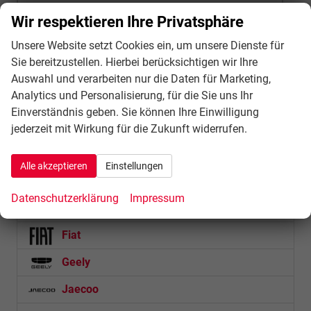
Wir respektieren Ihre Privatsphäre
Unsere Website setzt Cookies ein, um unsere Dienste für
Abarth
Sie bereitzustellen. Hierbei berücksichtigen wir Ihre
Alfa Romeo
Auswahl und verarbeiten nur die Daten für Marketing,
Analytics und Personalisierung, für die Sie uns Ihr
Audi
Einverständnis geben. Sie können Ihre Einwilligung
BMW
jederzeit mit Wirkung für die Zukunft widerrufen.
BYD
Alle akzeptieren
Einstellungen
Cupra
Datenschutzerklärung
Impressum
Dacia
Fiat
Geely
Jaecoo